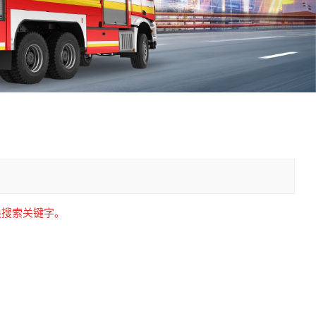
中文
қазақ
Filipino
မြန်မာ
српски
换搜索关键字。