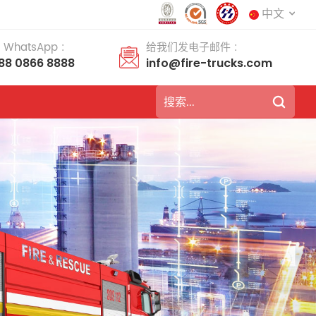
中文
 WhatsApp :
给我们发电子邮件 :
188 0866 8888
info@fire-trucks.com
English
français
Deutsch
русский
italiano
español
português
Nederlands
العربية
日本語
한국의
Türkçe
Melayu
ไทย
Tiếng Việt
Indonesia